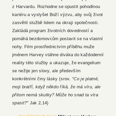
z Harvardu. Rozhodne se opustit pohodlnou
kariéru a vyslyšet Boží výzvu, aby svůj život
zasvětil službě lidem na okraji společnosti.
Zakládá program životních dovedností a
pomáhá bezdomovcům postavit se na vlastní
nohy. Film prostřednictvím příběhu muže
jménem Harvey vtáhne diváka do každodenní
reality této služby a ukazuje, že evangelium
se nežije jen slovy, ale především
konkrétními činy lásky (srov.
“Co je platné,
moji bratří, když někdo říká, že má víru, ale
přitom nemá skutky? Může ho snad ta víra
spasit?”
Jak 2,14)