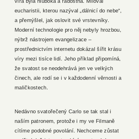
víra byla hluboká a radostná. Miloval
eucharistii, kterou nazýval „dálnicí do nebe“,
a přemýšlel, jak oslovit své vrstevníky.
Moderní technologie pro něj nebyly hrozbou,
nýbrž nástrojem evangelizace –
prostřednictvím internetu dokázal šířit krásu
víry mezi tisíce lidí. Jeho příklad připomíná,
že svatost se neodehrává jen ve velkých
činech, ale rodí se i v každodenní věrnosti a
maličkostech.
Nedávno svatořečený Carlo se tak stal i
naším patronem, protože i my ve Filmaně
cítíme podobné povolání. Nechceme zůstat