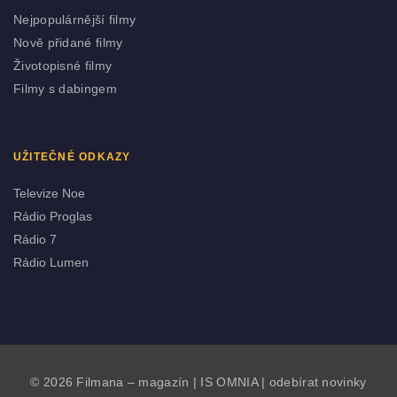
Nejpopulárnější filmy
Nově přidané filmy
Životopisné filmy
Filmy s dabingem
UŽITEČNÉ ODKAZY
Televize Noe
Rádio Proglas
Rádio 7
Rádio Lumen
© 2026 Filmana – magazín |
IS OMNIA
|
odebírat novinky