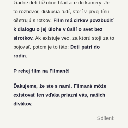
žiadne deti túžobne hľadiace do kamery. Je
to rozhovor, diskusia ľudí, ktorí v prvej línii
ošetrujú sirotkov.
Film má cirkev povzbudiť
k dialogu o jej úlohe v úsilí o svet bez
sirotkov.
Ak existuje vec, za ktorú stojí za to
bojovať, potom je to táto:
Deti patrí do
rodín.
P rehej film na Filmaně!
Ďakujeme, že ste s nami. Filmaná môže
existovať len vďaka priazni vás, našich
divákov.
Sdílení: