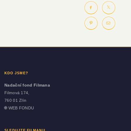
KDO JSME?
Nadační fond Filmana
Filmová 174,
760 01 Zlín
🌐
WEB FONDU
SLEDUJTE FILMANU