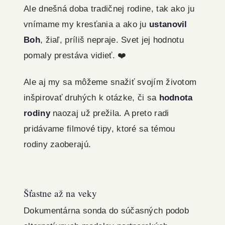
Ale dnešná doba tradičnej rodine, tak ako ju
vnímame my kresťania a ako ju
ustanovil
Boh
, žiaľ, príliš nepraje. Svet jej hodnotu
pomaly prestáva vidieť. ❤️‍
Ale aj my sa môžeme snažiť svojím životom
inšpirovať druhých k otázke, či sa
hodnota
rodiny
naozaj už prežila. A preto radi
pridávame filmové tipy, ktoré sa témou
rodiny zaoberajú.
Šťastne až na veky
Dokumentárna sonda do súčasných podob