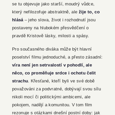
se tu objevuje jako starší, moudrý vůdce,
který nefilozofuje abstraktně, ale
žije to, co
hlásá
– jeho slova, život i rozhodnutí jsou
postaveny na hlubokém přesvědčení o
pravdě Kristově lásky, milosti a spásy.
Pro současného diváka může být hlavní
poselství filmu jednoduché, a přesto zásadní:
víra není jen setrvalostí v pohodlí, ale
něco, co proměňuje srdce i ochotu čelit
strachu
. Křesťané, kteří byli ve své době
považováni za podvratné, dobývají svou sílu
nikoli mocí či politickými ambicemi, ale
pokojem, nadějí a komunitou. V tom film
rezonuje s otázkami dnešní postní doby: jak