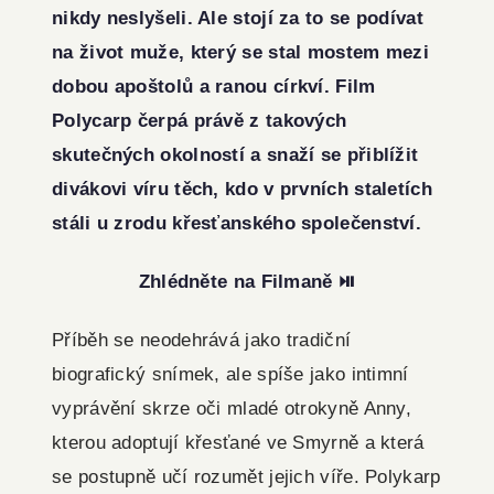
nikdy neslyšeli. Ale stojí za to se podívat
na život muže, který se stal mostem mezi
dobou apoštolů a ranou církví. Film
Polycarp čerpá právě z takových
skutečných okolností a snaží se přiblížit
divákovi víru těch, kdo v prvních staletích
stáli u zrodu křesťanského společenství.
Zhlédněte na Filmaně ⏯️
Příběh se neodehrává jako tradiční
biografický snímek, ale spíše jako intimní
vyprávění skrze oči mladé otrokyně Anny,
kterou adoptují křesťané ve Smyrně a která
se postupně učí rozumět jejich víře. Polykarp