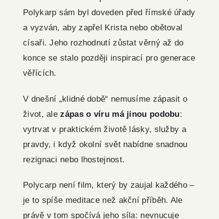
Polykarp sám byl doveden před římské úřady
a vyzván, aby zapřel Krista nebo obětoval
císaři. Jeho rozhodnutí zůstat věrný až do
konce se stalo později inspirací pro generace
věřících.
V dnešní „klidné době“ nemusíme zápasit o
život, ale
zápas o víru má jinou podobu
:
vytrvat v praktickém životě lásky, služby a
pravdy, i když okolní svět nabídne snadnou
rezignaci nebo lhostejnost.
Polycarp není film, který by zaujal každého –
je to spíše meditace než akční příběh. Ale
právě v tom spočívá jeho síla: nevnucuje