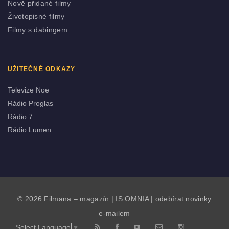
Nově přidané filmy
Životopisné filmy
Filmy s dabingem
UŽITEČNÉ ODKAZY
Televize Noe
Rádio Proglas
Rádio 7
Rádio Lumen
© 2026 Filmana – magazín |
IS OMNIA
|
odebírat novinky
e-mailem
Select Language
▼