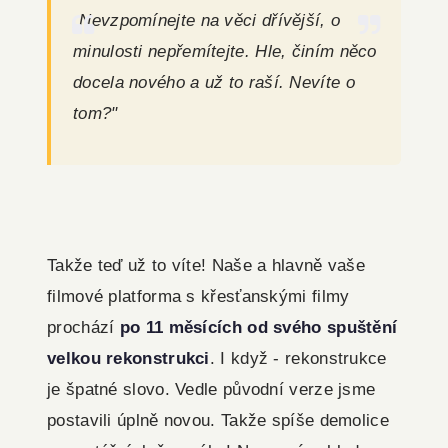
„Nevzpomínejte na věci dřívější, o
minulosti nepřemítejte. Hle, činím něco
docela nového a už to raší. Nevíte o
tom?"
Takže teď už to víte! Naše a hlavně vaše
filmové platforma s křesťanskými filmy
prochází
po 11 měsících od svého spuštění
velkou rekonstrukci
. I když - rekonstrukce
je špatné slovo. Vedle původní verze jsme
postavili úplně novou. Takže spíše demolice