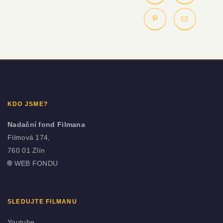
KDO JSME?
Nadační fond Filmana
Filmová 174,
760 01 Zlín
🌐
WEB FONDU
SLEDUJTE FILMANU
Youtube