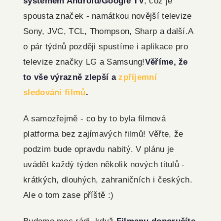
systémem Android/Google TV
, což je
spousta značek - namátkou novější televize
Sony, JVC, TCL, Thompson, Sharp a další.
A
o pár týdnů později spustíme i aplikace pro
televize značky LG a Samsung!
Věříme, že
to vše výrazně zlepší a
zpříjemní
sledování filmů
.
A samozřejmě - co by to byla filmová
platforma bez zajímavých filmů! Věřte, že
podzim bude opravdu nabitý. V plánu je
uvádět každý týden několik nových titulů -
krátkých, dlouhých, zahraničních i českých.
Ale o tom zase příště :)